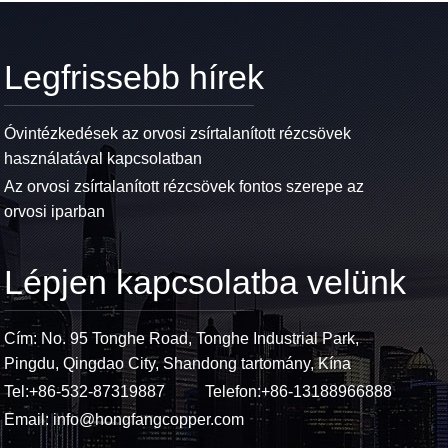
Legfrissebb hírek
Óvintézkedések az orvosi zsírtalanított rézcsövek
használatával kapcsolatban
Az orvosi zsírtalanított rézcsövek fontos szerepe az
orvosi iparban
Lépjen kapcsolatba velünk
Cím: No. 95 Tonghe Road, Tonghe Industrial Park,
Pingdu, Qingdao City, Shandong tartomány, Kína
Tel:
+86-532-87319887
Telefon:
+86-13188966888
Email:
info@hongfangcopper.com