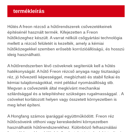
termékleírás
Hűtés A freon rézcső a hűtőrendszerek csővezetékeinek
építésénél használt termék. Kifejezetten a Freon
hűtőközeghez készült. A varrat nélküli csőgyártási technológia
mellett a rézcső felületét is kezelték, amely a kémiai
hűtőközegekkel szemben erősebb korrózióállóságú, és hosszú
ideig használható.
A hűtőrendszerben lévő csöveknek segíteniük kell a hűtés
hatékonyságát. A hűtő Freon rézcső anyaga nagy tisztaságú
réz, jó hővezető képességgel, megbízható és stabil fizikai és
kémiai tulajdonságokkal, mint például nyomásállóság stb.
Megvan a csővezeték által megkívánt mechanikai
szilárdsággal és a telepítéshez szükséges rugalmassággal. . A
csöveket korlátozott helyen vagy összetett környezetben is
meg lehet építeni.
A Hongfang számos iparággal együttműködött. Freon réz
hűtőcsöveink otthoni vagy kereskedelmi környezetben
használhatók hűtőrendszerekhez. Különböző felhasználási