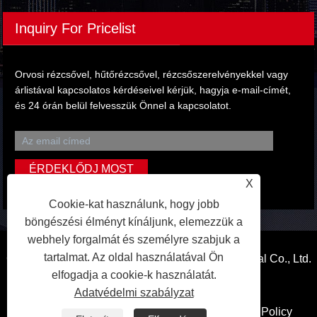
Inquiry For Pricelist
Orvosi rézcsővel, hűtőrézcsővel, rézcsőszerelvényekkel vagy
árlistával kapcsolatos kérdéseivel kérjük, hagyja e-mail-címét,
és 24 órán belül felvesszük Önnel a kapcsolatot.
X
Cookie-kat használunk, hogy jobb
böngészési élményt kínáljunk, elemezzük a
webhely forgalmát és személyre szabjuk a
tartalmat. Az oldal használatával Ön
Copyright © 2024 Qingdao Hongfang Metal Material Co., Ltd.
elfogadja a cookie-k használatát.
Minden jog fenntartva.
Adatvédelmi szabályzat
Linkek
Sitemap
RSS
XML
Privacy Policy