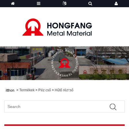
SZAKMAI FÓKUSZ, KIVÁLÓ MINŐSÉGŰ TERMÉKEK
>
Termékek
>
Réz cső
>
Hűtő rézcső
itthon
Hongfang - Termékek