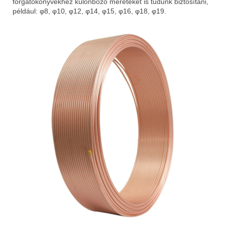
forgatókönyvekhez különböző méreteket is tudunk biztosítani,
például: φ8, φ10, φ12, φ14, φ15, φ16, φ18, φ19.