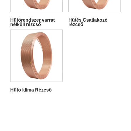
Hűtőrendszer varrat
Hűtés Csatlakozó
nélküli rézcső
rézcső
Hűtő klíma Rézcső