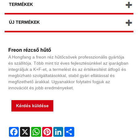
TERMÉKEK
ÚJ TERMÉKEK
Freon rézcső hűtő
A Hongfang a freon réz hűtőcsövek professzionális gyártója
és szállítója. Több mint tíz éves fejlesztésünkkel az iparágban
integráljuk a K+F-et, a termelést és az értékesítést átfogó és
megbízható szolgáltatásokkal, stabil gyári ellátással és
megfizethető árakkal. Ugyanakkor folytatni fogjuk az
innovációt és jobb eredményeket.
Kérdés küldése
Facebook
X
WhatsApp
Pinterest
LinkedIn
Share