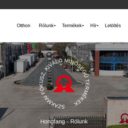
Otthon
Rólunk
Termékek
Hír
Letöltés
SZAKMAI FÓKUSZ, KIVÁLÓ MINŐSÉGŰ TERMÉKEK
Hongfang - Rólunk