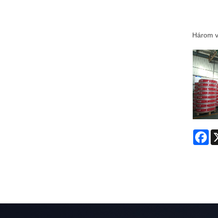
Három vi
Fa