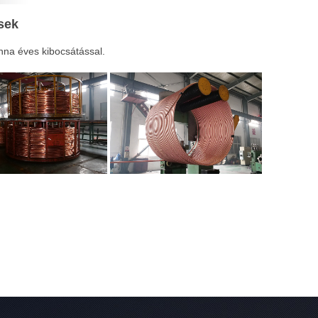
sek
nna éves kibocsátással.