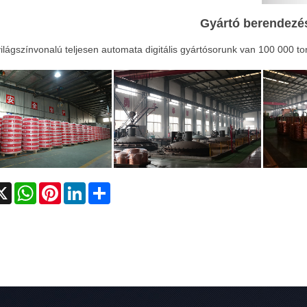
Gyártó berendezé
lágszínvonalú teljesen automata digitális gyártósorunk van 100 000 to
cebook
X
WhatsApp
Pinterest
LinkedIn
Share