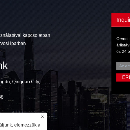
Inqui
sználatával kapcsolatban
Orvosi 
rvosi iparban
árlistá
és 24 ó
nk
ngdu, Qingdao City,
88
X
áljunk, elemezzük a