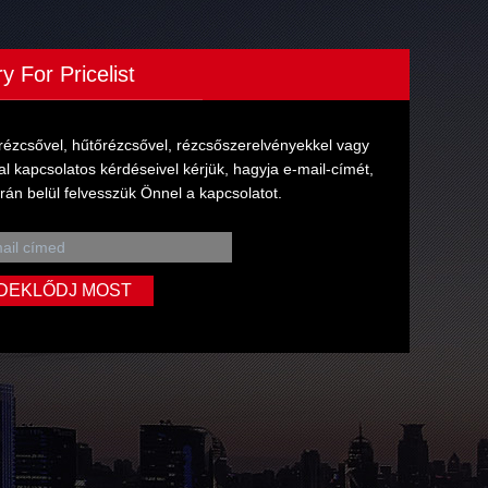
ry For Pricelist
rézcsővel, hűtőrézcsővel, rézcsőszerelvényekkel vagy
val kapcsolatos kérdéseivel kérjük, hagyja e-mail-címét,
rán belül felvesszük Önnel a kapcsolatot.