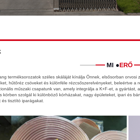
k
MI ●
ERŐ
ng terméksorozatok széles skáláját kínálja Önnek, elsősorban orvosi zs
ket, hűtőréz csöveket és különféle rézcsőszerelvényeket, beleértve a r
ionális műszaki csapatunk van, amely integrálja a K+F-et, a gyártást, az 
s körben szolgál ki különböző kórházakat, nagy épületeket, ipari és bányá
 és tisztító iparágakat.