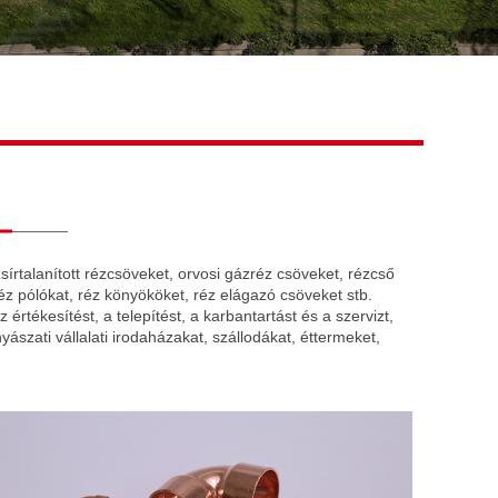
Live
írtalanított rézcsöveket, orvosi gázréz csöveket, rézcső
éz pólókat, réz könyököket, réz elágazó csöveket stb.
értékesítést, a telepítést, a karbantartást és a szervizt,
szati ​​vállalati irodaházakat, szállodákat, éttermeket,