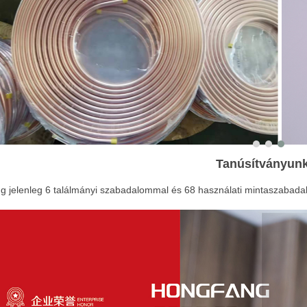
Tanúsítványun
g jelenleg 6 találmányi szabadalommal és 68 használati mintaszabada