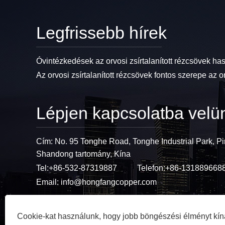
Legfrissebb hírek
Óvintézkedések az orvosi zsírtalanított rézcsövek ha
Az orvosi zsírtalanított rézcsövek fontos szerepe az o
Lépjen kapcsolatba velü
Cím: No. 95 Tonghe Road, Tonghe Industrial Park, Pi
Shandong tartomány, Kína
Tel:
+86-532-87319887
Telefon:
+86-131889668
Email:
info@hongfangcopper.com
Cookie-kat használunk, hogy jobb böngészési élményt kín