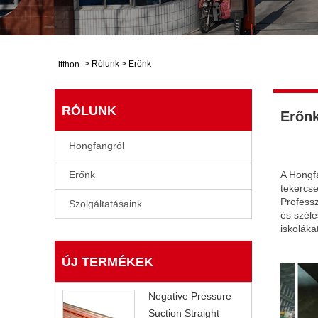
>
Rólunk
>
Erőnk
itthon
RÓLUNK
Erőn
Hongfangról
Erőnk
A Hongfa
tekercse
Professz
Szolgáltatásaink
és széle
iskolákat
ÚJ TERMÉKEK
Negative Pressure
Suction Straight