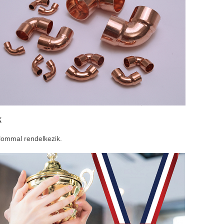
k
lommal rendelkezik.