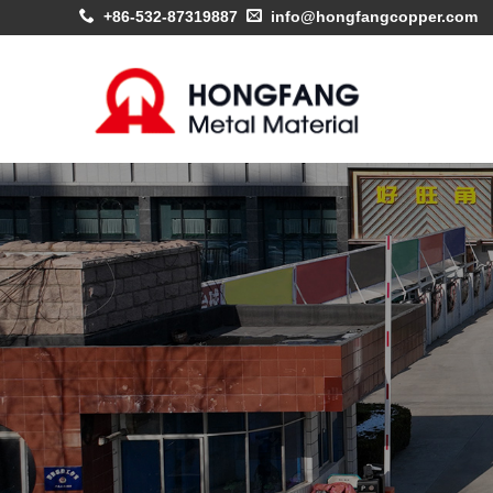
+86-532-87319887
info@hongfangcopper.com