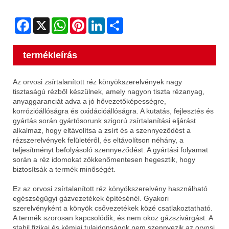
Facebook
X
WhatsApp
Pinterest
LinkedIn
Share
termékleírás
Az orvosi zsírtalanított réz könyökszerelvények nagy
tisztaságú rézből készülnek, amely nagyon tiszta rézanyag,
anyaggaranciát adva a jó hővezetőképességre,
korrózióállóságra és oxidációállóságra. A kutatás, fejlesztés és
gyártás során gyártósorunk szigorú zsírtalanítási eljárást
alkalmaz, hogy eltávolítsa a zsírt és a szennyeződést a
rézszerelvények felületéről, és eltávolítson néhány, a
teljesítményt befolyásoló szennyeződést. A gyártási folyamat
során a réz idomokat zökkenőmentesen hegesztik, hogy
biztosítsák a termék minőségét.
Ez az orvosi zsírtalanított réz könyökszerelvény használható
egészségügyi gázvezetékek építésénél. Gyakori
szerelvényként a könyök csővezetékek közé csatlakoztatható.
A termék szorosan kapcsolódik, és nem okoz gázszivárgást. A
stabil fizikai és kémiai tulajdonságok nem szennyezik az orvosi