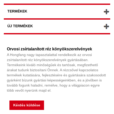
TERMÉKEK
ÚJ TERMÉKEK
Orvosi zsírtalanított réz könyökszerelvények
A Hongfang nagy tapasztalattal rendelkezik az orvosi
zsírtalanított réz könyökszerelvények gyártásában.
Termékeink kiváló minőségűek és tartósak, megfizethető
árakat tudunk biztosítani Önnek. A rézcsővel kapcsolatos
termékek kutatására, fejlesztésére és gyártására szakosodott
gyárként bízunk gyártási képességeinkben, és a jövőben is
tovább fogunk haladni, remélve, hogy a világpiacon egyre
több vevőt nyerünk majd el.
Kérdés küldése