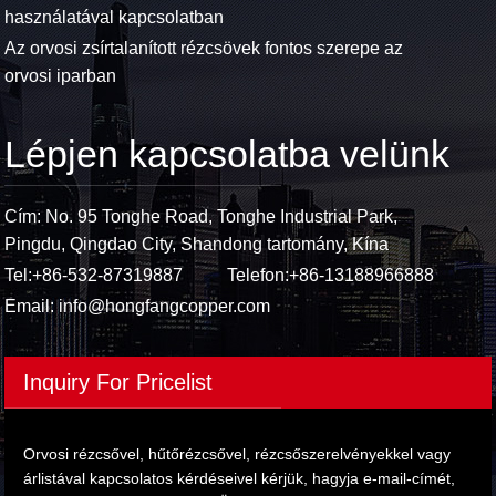
használatával kapcsolatban
Az orvosi zsírtalanított rézcsövek fontos szerepe az
orvosi iparban
Lépjen kapcsolatba velünk
Cím: No. 95 Tonghe Road, Tonghe Industrial Park,
Pingdu, Qingdao City, Shandong tartomány, Kína
Tel:
+86-532-87319887
Telefon:
+86-13188966888
Email:
info@hongfangcopper.com
Inquiry For Pricelist
Orvosi rézcsővel, hűtőrézcsővel, rézcsőszerelvényekkel vagy
árlistával kapcsolatos kérdéseivel kérjük, hagyja e-mail-címét,