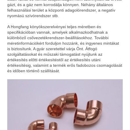
gázt, és a gáz nem korrodálja könnyen. Néhány általános
felhasználási terület a központi adagolórendszer, a negatív
nyomású szívórendszer stb.
A Hongfang könyökszerelvényei teljes méretben és
specifikációban vannak, amelyek alkalmazkodhatnak a
különböző csővezetékrendszer-beállításokhoz. További
méretinformációkért forduljon hozzánk, és ingyenes mintákat
is biztosítunk. A gyár szeretettel várja Önt. Átfogó
szolgáltatásokat és műszaki támogatást nyújtunk az
értékesítés előtti értékesítéstől az értékesítés utáni
értékesítésig, valamint a termék erős fadobozos csomagolását
és időben történő szállítását.