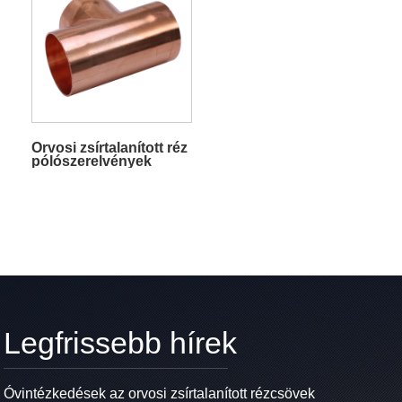
Orvosi zsírtalanított réz
pólószerelvények
Legfrissebb hírek
Óvintézkedések az orvosi zsírtalanított rézcsövek