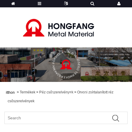
SZAKMAI FÓKUSZ, KIVÁLÓ MINŐSÉGŰ TERMÉKEK
>
Termékek
>
Réz csőszerelvények
>
Orvosi zsírtalanított réz
itthon
Hongfang - Termékek
csőszerelvények